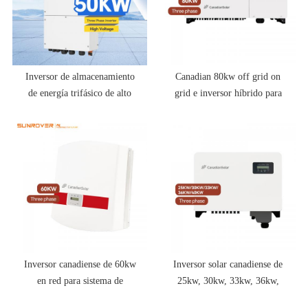
Inversor de almacenamiento
Canadian 80kw off grid on
de energía trifásico de alto
grid e inversor híbrido para
voltaje Solis de 30 kW y 50
sistema de almacenamiento
kW
solar
Inversor canadiense de 60kw
Inversor solar canadiense de
en red para sistema de
25kw, 30kw, 33kw, 36kw,
almacenamiento solar
40kw, precio de red para