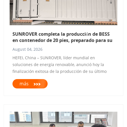
SUNROVER completa la producción de BESS
en contenedor de 20 pies, preparado para su
envío a EE. UU.
August 04, 2026
HEFEI, China – SUNROVER, líder mundial en
soluciones de energía renovable, anunció hoy la
finalización exitosa de la producción de su último
sistema de almacenamiento de energía en baterías
más
(BESS) en contenedor de 20GP (BESS). El sistema, que
cuenta con un inversor de almacenamiento de
energía SUNROVER de 100kW combinado con un
paquete de baterías de litio de alto voltaje de 51.2V
280Ah SUNROVER de 400kWh, se encuentra ahora en
el embalaje final y pronto será enviado a clientes en
Estados Unidos. Este hito marca un avance