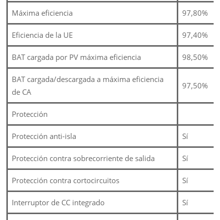
Máxima eficiencia
97,80%
Eficiencia de la UE
97,40%
BAT cargada por PV máxima eficiencia
98,50%
BAT cargada/descargada a máxima eficiencia
97,50%
de CA
Protección
Protección anti-isla
Sí
Protección contra sobrecorriente de salida
Sí
Protección contra cortocircuitos
Sí
Interruptor de CC integrado
Sí