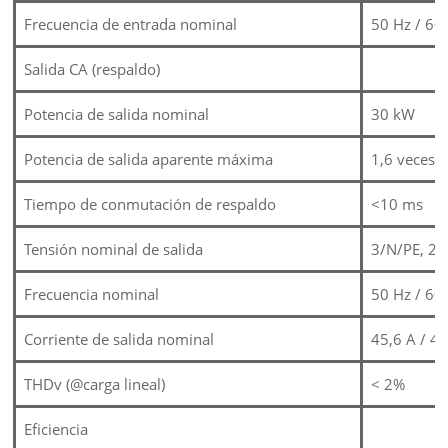
Frecuencia de entrada nominal
50 Hz / 60
Salida CA (respaldo)
Potencia de salida nominal
30 kW
Potencia de salida aparente máxima
1,6 veces l
Tiempo de conmutación de respaldo
<10 ms
Tensión nominal de salida
3/N/PE, 22
Frecuencia nominal
50 Hz / 60
Corriente de salida nominal
45,6 A / 43
THDv (@carga lineal)
< 2%
Eficiencia