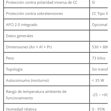
Protección contra polaridad inversa de CC
Sí
Protección contra sobretensiones
CC Tipo II /
AFCI 2.0 integrado
Opcional
Datos generales
Dimensiones (An × Al × Pr)
530 × 880
Peso
73 kilos
Topología
Sin transf
Autoconsumo (nocturno)
< 35 W
Rango de temperatura ambiente de
-25 ~ +60 
funcionamiento
Humedad relativa
0 - 95%