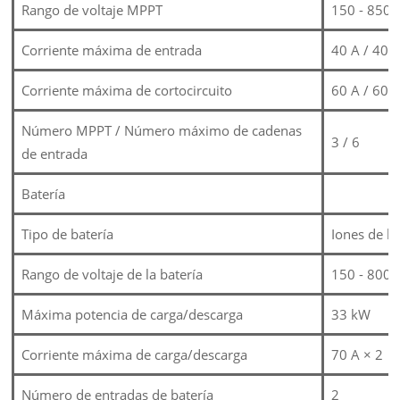
Rango de voltaje MPPT
150 - 850 v
Corriente máxima de entrada
40 A / 40 A
Corriente máxima de cortocircuito
60 A / 60 A
Número MPPT / Número máximo de cadenas
3 / 6
de entrada
Batería
Tipo de batería
Iones de lit
Rango de voltaje de la batería
150 - 800 v
Máxima potencia de carga/descarga
33 kW
Corriente máxima de carga/descarga
70 A × 2
Número de entradas de batería
2