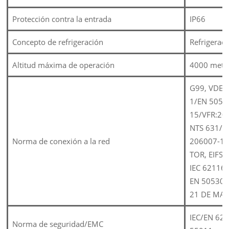
Protección contra la entrada
IP66
Concepto de refrigeración
Refrigeraci
Altitud máxima de operación
4000 metr
G99, VDE-
1/EN 5054
15/VFR:20
NTS 631/R
Norma de conexión a la red
206007-1, 
TOR, EIFS 
IEC 62116,
EN 50530,
21 DE MA
IEC/EN 621
Norma de seguridad/EMC