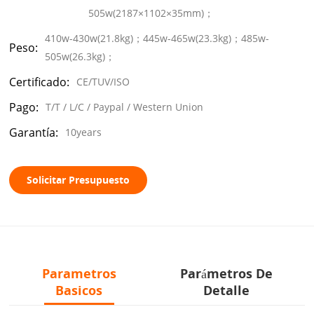
505w(2187×1102×35mm)；
410w-430w(21.8kg)；445w-465w(23.3kg)；485w-
Peso:
505w(26.3kg)；
Certificado:
CE/TUV/ISO
Pago:
T/T / L/C / Paypal / Western Union
Garantía:
10years
Solicitar Presupuesto
Parametros
Parámetros De
Basicos
Detalle