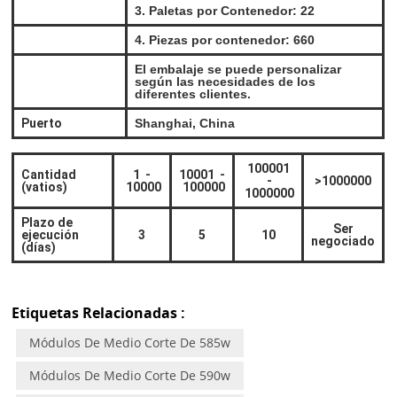
3. Paletas por Contenedor: 22
4. Piezas por contenedor: 660
El embalaje se puede personalizar
según las necesidades de los
diferentes clientes.
Puerto
Shanghai, China
100001
Cantidad
1
-
10001
-
-
>1000000
(vatios)
10000
100000
1000000
Plazo de
Ser
ejecución
3
5
10
negociado
(días)
Etiquetas Relacionadas :
Módulos De Medio Corte De 585w
Módulos De Medio Corte De 590w