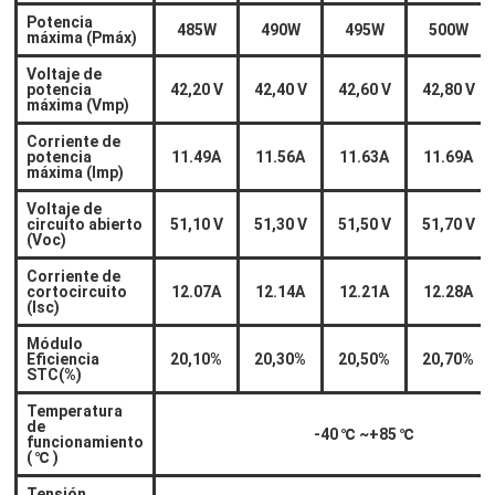
Potencia
485W
490W
495W
500W
máxima (Pmáx)
Voltaje de
potencia
42,20 V
42,40 V
42,60 V
42,80 V
máxima (Vmp)
Corriente de
potencia
11.49A
11.56A
11.63A
11.69A
máxima (Imp)
Voltaje de
circuito abierto
51,10 V
51,30 V
51,50 V
51,70 V
(Voc)
Corriente de
cortocircuito
12.07A
12.14A
12.21A
12.28A
(Isc)
Módulo
Eficiencia
20,10%
20,30%
20,50%
20,70%
STC(%)
Temperatura
de
-40
℃
~+85
℃
funcionamiento
(
℃
)
Tensión