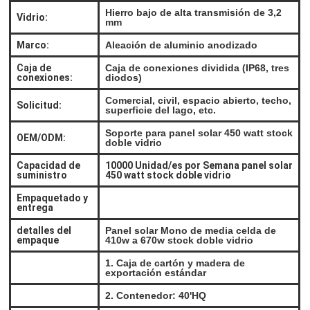
Hierro bajo de alta transmisión de 3,2
Vidrio:
mm
Marco:
Aleación de aluminio anodizado
Caja de
Caja de conexiones dividida (IP68, tres
conexiones:
diodos)
Comercial, civil, espacio abierto, techo,
Solicitud:
superficie del lago, etc.
Soporte para panel solar 450 watt stock
OEM/ODM:
doble vidrio
Capacidad de
10000 Unidad/es por Semana panel solar
suministro
450 watt stock doble vidrio
Empaquetado y
entrega
detalles del
Panel solar Mono de media celda de
empaque
410w a 670w stock doble vidrio
1. Caja de cartón y madera de
exportación estándar
2. Contenedor: 40'HQ