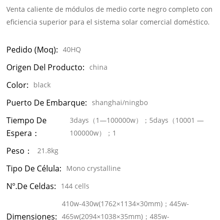
Venta caliente de módulos de medio corte negro completo con
eficiencia superior para el sistema solar comercial doméstico.
Pedido (moq):
40HQ
Origen Del Producto:
china
Color:
black
Puerto De Embarque:
shanghai/ningbo
Tiempo De
3days（1—100000w）；5days（10001 —
Espera：
100000w）；1
Peso：
21.8kg
Tipo De Célula:
Mono crystalline
Nº.de Celdas:
144 cells
410w-430w(1762×1134×30mm)；445w-
Dimensiones:
465w(2094×1038×35mm)；485w-