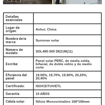
Detalles
esenciales
Lugar de
Anhui, China
origen:
Nombre de la
Sunrover solar
marca:
Número de
SOL485-505 DE21M(11)
modelo:
Panel solar PERC, de media celda,
Escribe:
bifacial, de doble vidrio y de medio
corte
Eficiencia del
19,50%, 19,70%, 19,90%, 20,20%,
panel:
20,40%
Certificado:
ISO/CE/TUV/ETL
Garantía:
10 AÑOS
Célula solar:
Silicio Monocristalino 166*166mm