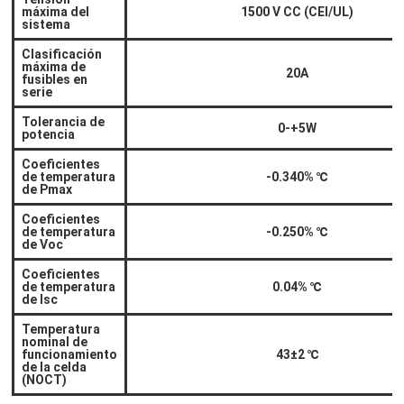
máxima del
1500 V CC (CEI/UL)
sistema
Clasificación
máxima de
20A
fusibles en
serie
Tolerancia de
0-+5W
potencia
Coeficientes
de temperatura
-0.340%
℃
de Pmax
Coeficientes
de temperatura
-0.250%
℃
de Voc
Coeficientes
de temperatura
0.04%
℃
de Isc
Temperatura
nominal de
funcionamiento
43±2
℃
de la celda
(NOCT)