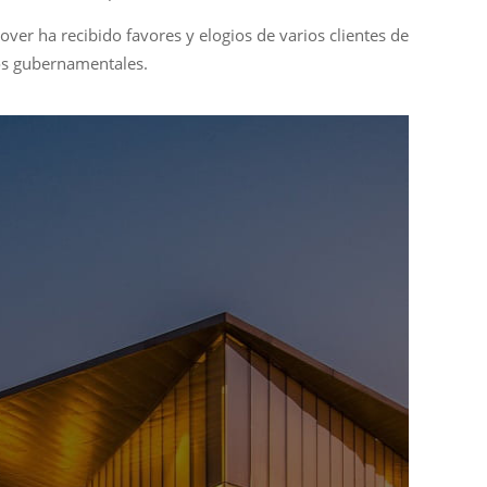
ver ha recibido favores y elogios de varios clientes de
os gubernamentales.