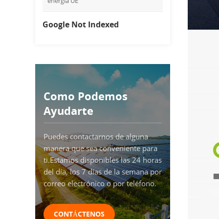
energía UE
Google Not Indexed
Como Podemos
Ayudarte
Puedes contactarnos de alguna
manera que sea conveniente para
ti.Estamos disponibles las 24 horas
del día, los 7 días de la semana por
correo electrónico o por teléfono.
CONTÁCTENOS