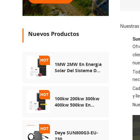
Nuestras 
Nuevos Productos
Sun
Ofr
cli
nue
1MW 2MW En Energía
Solar Del Sistema De
Tod
Red
nec
Cad
y l
100kw 200kw 300kw
400kw 500kw En
Nue
Sistema De
Almacenamiento De
Energía De Energía
Solar De Uso De Red
Deye SUN800G3-EU-
230