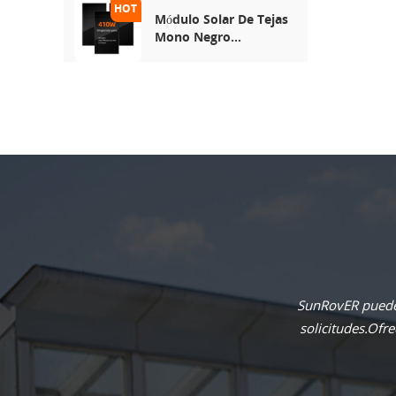
Módulo Solar De Tejas
Mono Negro
Completo De 410w
SunRovER puede 
solicitudes.Ofr