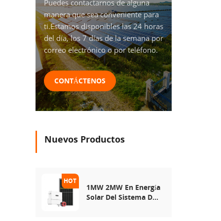
Puedes contactarnos de alguna
manera que sea conveniente para
ti.Estamos disponibles las 24 horas
del día, los 7 días de la semana por
correo electrónico o por teléfono.
CONTÁCTENOS
Nuevos Productos
1MW 2MW En Energía
Solar Del Sistema De
Red