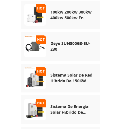
100kw 200kw 300kw
400kw 500kw En
Sistema De
Almacenamiento De
Energía De Energía
Solar De Uso De Red
Deye SUN800G3-EU-
230
Sistema Solar De Red
Híbrida De 150KW
250KW 500KW
Sistema De Energía
Solar Híbrido De
30KW 50KW 100KW