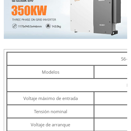
S6-
Modelos
3
E
Voltaje máximo de entrada
Tensión nominal
Voltaje de arranque