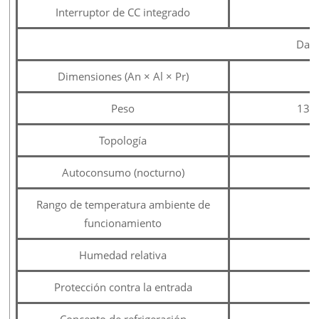
Interruptor de CC integrado
Dato
Dimensiones (An × Al × Pr)
Peso
134 
Topología
Autoconsumo (nocturno)
Rango de temperatura ambiente de
funcionamiento
Humedad relativa
Protección contra la entrada