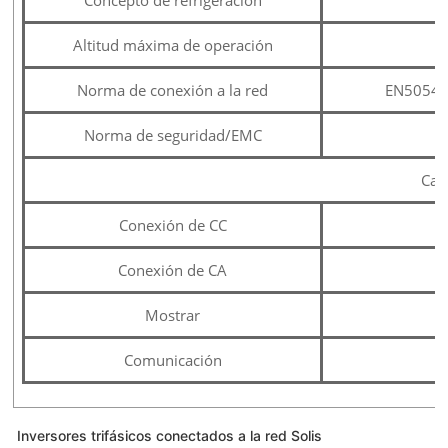
Concepto de refrigeración
Altitud máxima de operación
Norma de conexión a la red
EN50549,
Norma de seguridad/EMC
Cara
Conexión de CC
Conexión de CA
Mostrar
Comunicación
Inversores trifásicos conectados a la red Solis