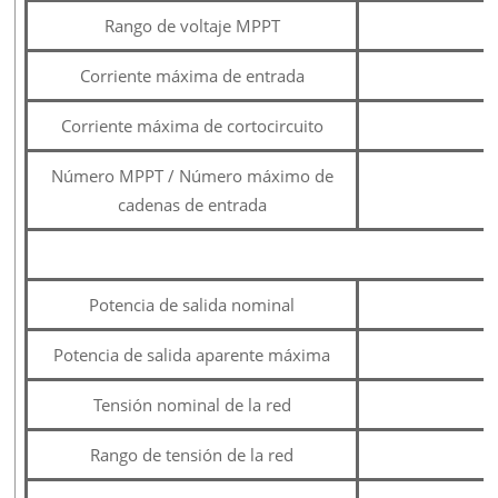
Rango de voltaje MPPT
Corriente máxima de entrada
1
Corriente máxima de cortocircuito
1
Número MPPT / Número máximo de
cadenas de entrada
S
Potencia de salida nominal
Potencia de salida aparente máxima
Tensión nominal de la red
Rango de tensión de la red