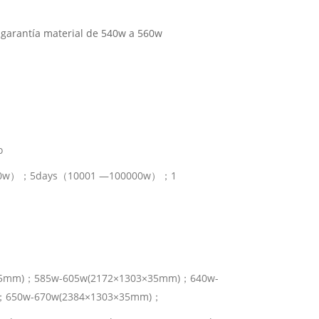
 garantía material de 540w a 560w
o
0w）；5days（10001 —100000w）；1
35mm)；585w-605w(2172×1303×35mm)；640w-
；650w-670w(2384×1303×35mm)；