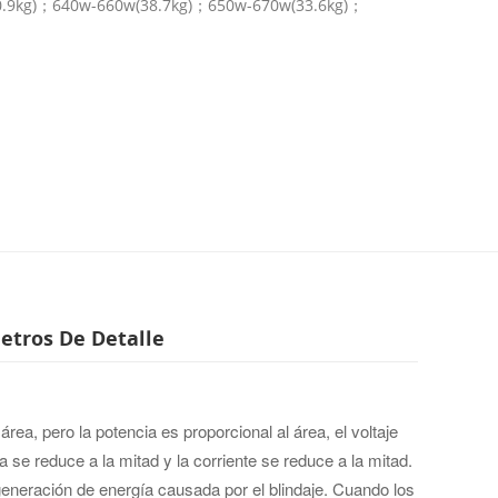
0.9kg)；640w-660w(38.7kg)；650w-670w(33.6kg)；
etros De Detalle
 área, pero la potencia es proporcional al área, el voltaje
se reduce a la mitad y la corriente se reduce a la mitad.
e generación de energía causada por el blindaje. Cuando los