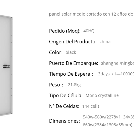
panel solar medio cortado con 12 años de
Pedido (moq):
40HQ
Origen Del Producto:
china
Color:
black
Puerto De Embarque:
shanghai/ningb
Tiempo De Espera：
3days（1—10000
Peso：
21.8kg
Tipo De Célula:
Mono crystalline
Nº.de Celdas:
144 cells
540w-560w(2278×1134×
Dimensiones:
660w(2384×1303×35mm)