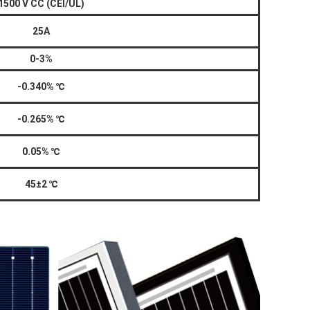
1500 V CC (CEI/UL)
25A
0-3%
-0.340%
℃
-0.265%
℃
0.05%
℃
45±2
℃