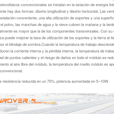
otovoltaicos convencionales se instalan en la estación de energía fot
nte hay dos formas: diseño longitudinal y diseño horizontal. Las ve
nstalación conveniente, una alta utilización de soportes y una super
el polvo, las manchas de agua y la nieve cubren la mañana y la tard
nalmente es mayor que la de los componentes transversales. Con su e
za puede mejorar la tasa de utilización de los soportes y la tierra al
or el blindaje de sombra.
Cuando la temperatura de trabajo desciende
ucen la corriente interna y la pérdida interna, la temperatura de trab
dad de puntos calientes y el riesgo de daños en todo el módulo se re
iento al aire libre del módulo, la temperatura del medio módulo es
convencional.
e resistencia reducida en un 75%, potencia aumentada en 5~10W