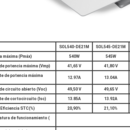
SOL540-DE21M
SOL545-DE21M
a máxima (Pmáx)
540W
545W
 de potencia máxima (Vmp)
41,65 V
41,80 V
te de potencia máxima
12.97A
13.04A
de circuito abierto (Voc)
49,50 V
49,65 V
e de cortocircuito (Isc)
13.85A
13.92A
Eficiencia STC(%)
20,90%
21,10%
tura de funcionamiento (