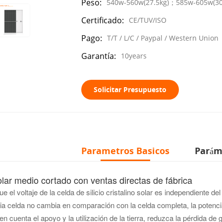
Peso:
540w-560w(27.5kg)；585w-605w(3
Certificado:
CE/TUV/ISO
Pago:
T/T / L/C / Paypal / Western Union
Garantía:
10years
Solicitar Presupuesto
Parametros Basicos
Parám
olar medio cortado
con ventas directas de fábrica
e el voltaje de la celda de silicio cristalino solar es independiente del
ia celda no cambia en comparación con la celda completa, la potencia 
en cuenta el apoyo y la utilización de la tierra, reduzca la pérdida d