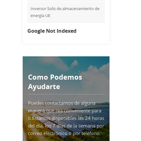
Inversor Solis de almacenamiento de
energía UE
Google Not Indexed
Como Podemos
Ayudarte
Puedes contactarnos de alguna
manera que sea conveniente para
ti.Estamos disponibles las 24 horas
del día, los 7 días de la semana por
correo electrónico o por teléfono.