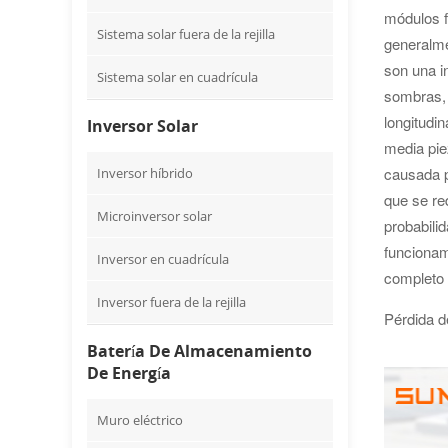
módulos f
Sistema solar fuera de la rejilla
generalme
son una i
Sistema solar en cuadrícula
sombras, 
longitudi
Inversor Solar
media pie
causada p
Inversor híbrido
que se red
Microinversor solar
probabili
funcionam
Inversor en cuadrícula
completo 
Inversor fuera de la rejilla
Pérdida d
Batería De Almacenamiento
De Energía
Muro eléctrico