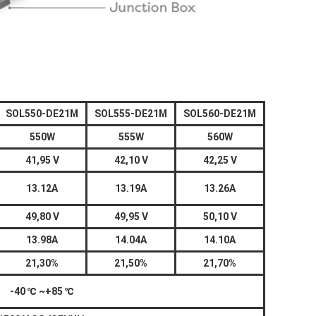
SOL550-DE21M
SOL555-DE21M
SOL560-DE21M
550W
555W
560W
41,95 V
42,10 V
42,25 V
13.12A
13.19A
13.26A
49,80 V
49,95 V
50,10 V
13.98A
14.04A
14.10A
21,30%
21,50%
21,70%
-40
℃
~+85
℃