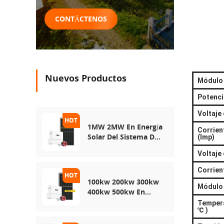
CONTÁCTENOS
Nuevos Productos
Módulo
Potenci
Voltaje
1MW 2MW En Energía
Corrien
Solar Del Sistema De
(Imp)
Red
Voltaje 
Corrient
100kw 200kw 300kw
Módulo 
400kw 500kw En
Sistema De
Tempera
℃
)
Almacenamiento De
Energía De Energía