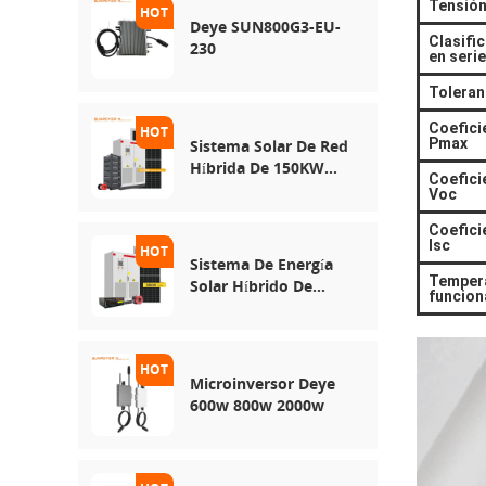
Tensión
Solar De Uso De Red
Deye SUN800G3-EU-
Clasifi
230
en serie
Toleran
Coefici
Pmax
Sistema Solar De Red
Híbrida De 150KW
Coefici
250KW 500KW
Voc
Coefici
Isc
Sistema De Energía
Tempera
Solar Híbrido De
funcion
30KW 50KW 100KW
Microinversor Deye
600w 800w 2000w