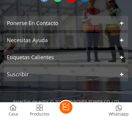
Ponerse En Contacto
Necesitas Ayuda
Etiquetas Calientes
Suscribir
derechos de autor © 2026 SUNROVER POWER CO.,LTD
reservados todos los derechos.
| compatible con la red ipv6
Casa
Productos
Whatsapp