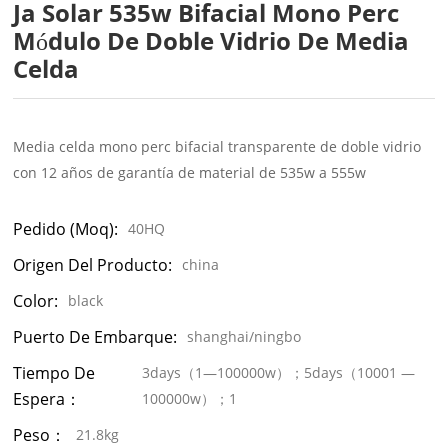
Ja Solar 535w Bifacial Mono Perc
Módulo De Doble Vidrio De Media
Celda
Media celda mono perc bifacial transparente de doble vidrio
con 12 años de garantía de material de 535w a 555w
Pedido (moq):
40HQ
Origen Del Producto:
china
Color:
black
Puerto De Embarque:
shanghai/ningbo
Tiempo De
3days（1—100000w）；5days（10001 —
Espera：
100000w）；1
Peso：
21.8kg