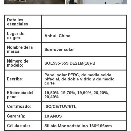
Detalles
esenciales
Lugar de
Anhui, China
origen:
Nombre de la
Sunrover solar
marca:
Número de
SOL535-555 DE21M(18)-B
modelo:
Panel solar PERC, de media celda,
Escribe:
bifacial, de doble vidrio y de medio
corte
Eficiencia del
19,50%, 19,70%, 19,90%, 20,20%,
panel:
20,40%
Certificado:
ISO/CE/TUV/ETL
Garantía:
10 AÑOS
Célula solar:
Silicio Monocristalino 166*166mm