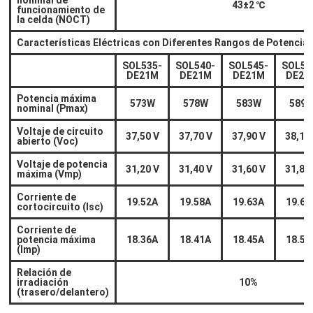
nominal de
43±2
℃
funcionamiento de
la celda (NOCT)
Características Eléctricas con Diferentes Rangos de Potencia
SOL535-
SOL540-
SOL545-
SOL55
DE21M
DE21M
DE21M
DE21
Potencia máxima
573W
578W
583W
589
nominal (Pmax)
Voltaje de circuito
37,50 V
37,70 V
37,90 V
38,10
abierto (Voc)
Voltaje de potencia
31,20 V
31,40 V
31,60 V
31,80
máxima (Vmp)
Corriente de
19.52A
19.58A
19.63A
19.68
cortocircuito (Isc)
Corriente de
potencia máxima
18.36A
18.41A
18.45A
18.50
(Imp)
Relación de
irradiación
10%
(trasero/delantero)