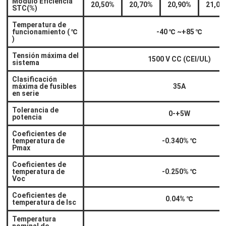
Módulo Eficiencia
20,50%
20,70%
20,90%
21,00
STC(%)
Temperatura de
funcionamiento (
℃
-40
℃
~+85
℃
)
Tensión máxima del
1500 V CC (CEI/UL)
sistema
Clasificación
máxima de fusibles
35A
en serie
Tolerancia de
0-+5W
potencia
Coeficientes de
temperatura de
-0.340%
℃
Pmax
Coeficientes de
temperatura de
-0.250%
℃
Voc
Coeficientes de
0.04%
℃
temperatura de Isc
Temperatura