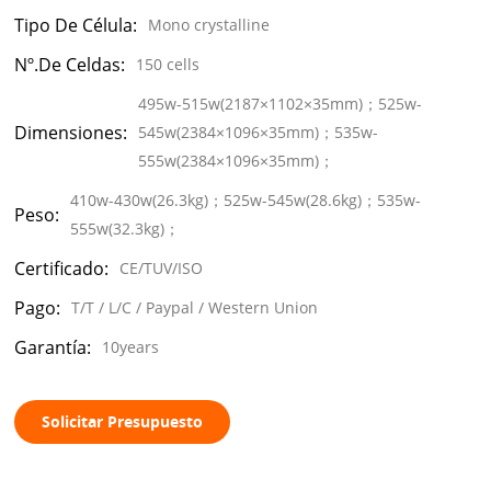
Tipo De Célula:
Mono crystalline
Nº.de Celdas:
150 cells
495w-515w(2187×1102×35mm)；525w-
Dimensiones:
545w(2384×1096×35mm)；535w-
555w(2384×1096×35mm)；
410w-430w(26.3kg)；525w-545w(28.6kg)；535w-
Peso:
555w(32.3kg)；
Certificado:
CE/TUV/ISO
Pago:
T/T / L/C / Paypal / Western Union
Garantía:
10years
Solicitar Presupuesto