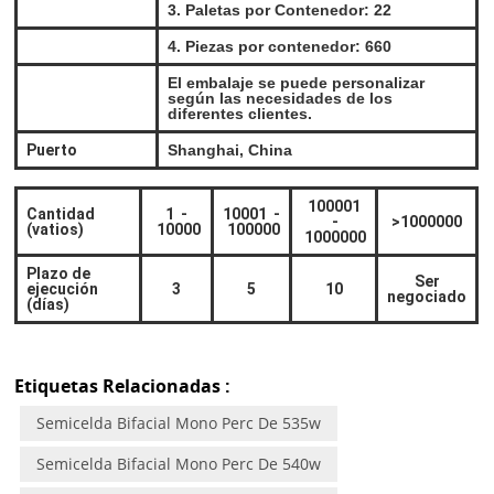
3. Paletas por Contenedor: 22
4. Piezas por contenedor: 660
El embalaje se puede personalizar
según las necesidades de los
diferentes clientes.
Puerto
Shanghai, China
100001
Cantidad
1
-
10001
-
-
>1000000
(vatios)
10000
100000
1000000
Plazo de
Ser
ejecución
3
5
10
negociado
(días)
Etiquetas Relacionadas :
Semicelda Bifacial Mono Perc De 535w
Semicelda Bifacial Mono Perc De 540w