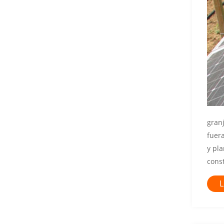
gran
fuera
y pl
const
L