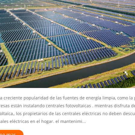
a creciente popularidad de las fuentes de energía limpia, como la 
sas están instalando centrales fotovoltaicas . mientras disfruta d
oltaica,, los propietarios de las centrales eléctricas no deben des
ales eléctricas en el hogar. el mantenimi...
ee mas