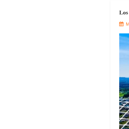
Los
Eco
M