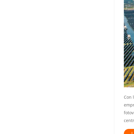
Con l
empre
fotov
centr
L