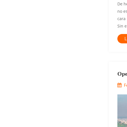
De h
no es
cara 
Sin e
L
Ope
La 
F