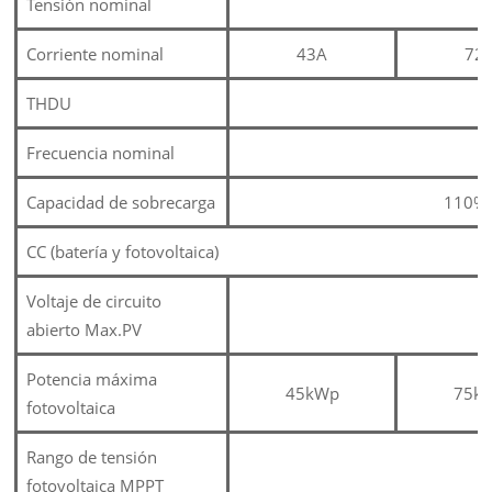
Tensión nominal
Corriente nominal
43A
72
THDU
Frecuencia nominal
Capacidad de sobrecarga
110%-
CC (batería y fotovoltaica)
Voltaje de circuito
abierto Max.PV
Potencia máxima
45kWp
75k
fotovoltaica
Rango de tensión
fotovoltaica MPPT