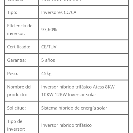
Tipo:
Inversores CC/CA
Eficiencia del
97,60%
inversor:
Certificado:
CE/TUV
Garantía:
5 años
Peso:
45kg
Nombre del
Inversor híbrido trifásico Atess 8KW
producto:
10KW 12KW Inversor solar
Solicitud:
Sistema híbrido de energía solar
Tipo de
Inversor híbrido trifásico
inversor: