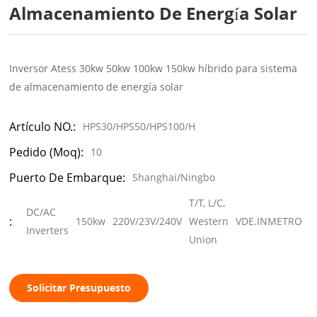
Almacenamiento De Energía Solar
Inversor Atess 30kw 50kw 100kw 150kw híbrido para sistema
de almacenamiento de energía solar
Artículo NO.:
HPS30/HPS50/HPS100/H
Pedido (moq):
10
Puerto De Embarque:
Shanghai/Ningbo
T/T, L/C,
DC/AC
:
150kw
220V/23V/240V
Western
VDE.INMETRO
5
Inverters
Union
Solicitar Presupuesto