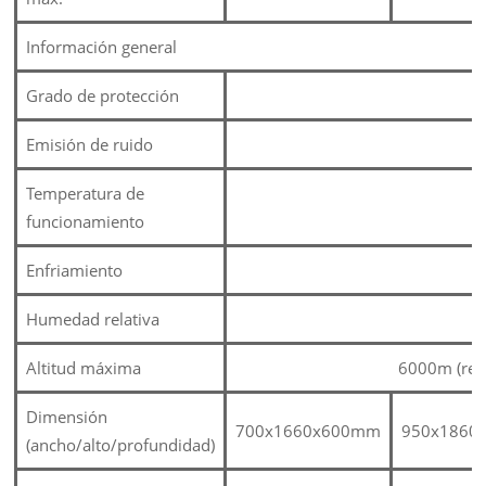
Información general
Grado de protección
Emisión de ruido
Temperatura de
funcionamiento
Enfriamiento
Humedad relativa
0
Altitud máxima
6000m (red
Dimensión
700x1660x600mm
950x1860
(ancho/alto/profundidad)