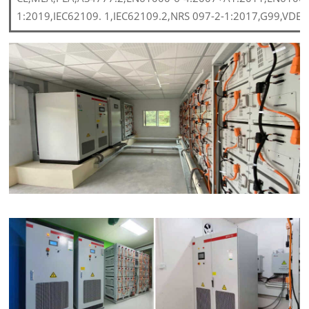
1:2019,IEC62109. 1,IEC62109.2,NRS 097-2-1:2017,G99,VDE