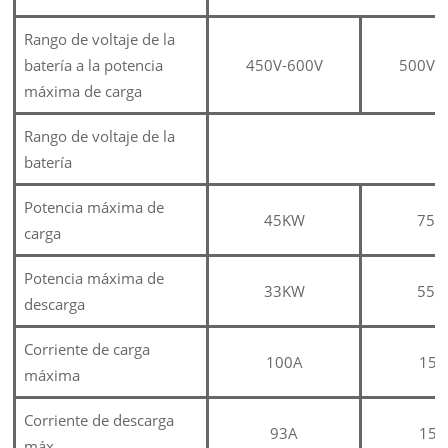
Rango de voltaje de la
batería a la potencia
450V-600V
500V-
máxima de carga
Rango de voltaje de la
batería
Potencia máxima de
45KW
75K
carga
Potencia máxima de
33KW
55K
descarga
Corriente de carga
100A
150
máxima
Corriente de descarga
93A
156
máx.