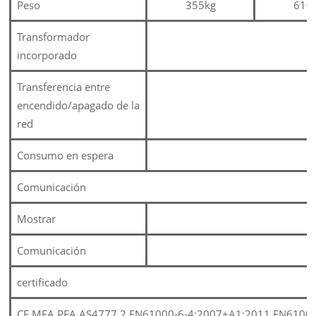
Peso
355kg
610
Transformador
incorporado
Transferencia entre
encendido/apagado de la
red
Consumo en espera
Comunicación
Mostrar
Comunicación
certificado
CE,MEA,PEA,AS4777.2,EN61000-6-4:2007+A1:2011,EN6100-