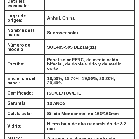
Detalles
esenciales
Lugar de
Anhui, China
origen:
Nombre de la
Sunrover solar
marca:
Número de
SOL485-505 DE21M(11)
modelo:
Panel solar PERC, de media celda,
Escribe:
bifacial, de doble vidrio y de medio
corte
Eficiencia del
19,50%, 19,70%, 19,90%, 20,20%,
panel:
20,40%
Certificado:
ISO/CE/TUV/ETL
Garantía:
10 AÑOS
Célula solar:
Silicio Monocristalino 166*166mm
Hierro bajo de alta transmisión de 3,2
Vidrio:
mm
Marco:
Aleación de aluminio anodizado