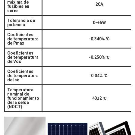
máxima de
20A
fusibles en
serie
Tolerancia de
0-+5W
potencia
Coeficientes
de temperatura
-0.340%
℃
de Pmax
Coeficientes
de temperatura
-0.250%
℃
de Voc
Coeficientes
de temperatura
0.04%
℃
de Isc
Temperatura
nominal de
funcionamiento
43±2
℃
de la celda
(NOCT)