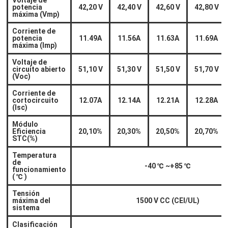
Voltaje de
potencia
42,20 V
42,40 V
42,60 V
42,80 V
máxima (Vmp)
Corriente de
potencia
11.49A
11.56A
11.63A
11.69A
máxima (Imp)
Voltaje de
circuito abierto
51,10 V
51,30 V
51,50 V
51,70 V
(Voc)
Corriente de
cortocircuito
12.07A
12.14A
12.21A
12.28A
(Isc)
Módulo
Eficiencia
20,10%
20,30%
20,50%
20,70%
STC(%)
Temperatura
de
-40
℃
~+85
℃
funcionamiento
(
℃
)
Tensión
máxima del
1500 V CC (CEI/UL)
sistema
Clasificación