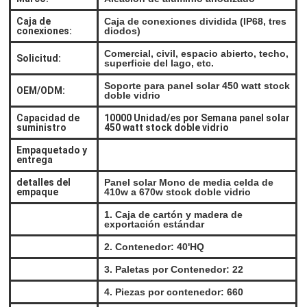
Caja de
Caja de conexiones dividida (IP68, tres
conexiones:
diodos)
Comercial, civil, espacio abierto, techo,
Solicitud:
superficie del lago, etc.
Soporte para panel solar 450 watt stock
OEM/ODM:
doble vidrio
Capacidad de
10000 Unidad/es por Semana panel solar
suministro
450 watt stock doble vidrio
Empaquetado y
entrega
detalles del
Panel solar Mono de media celda de
empaque
410w a 670w stock doble vidrio
1. Caja de cartón y madera de
exportación estándar
2. Contenedor: 40'HQ
3. Paletas por Contenedor: 22
4. Piezas por contenedor: 660