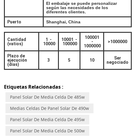
El embalaje se puede personalizar
según las necesidades de los
diferentes clientes.
Puerto
Shanghai, China
100001
Cantidad
1
-
10001
-
-
>1000000
(vatios)
10000
100000
1000000
Plazo de
Ser
ejecución
3
5
10
negociado
(días)
Etiquetas Relacionadas :
Panel Solar De Media Celda De 485w
Medias Celdas De Panel Solar De 490w
Panel Solar De Media Celda De 495w
Panel Solar De Media Celda De 500w