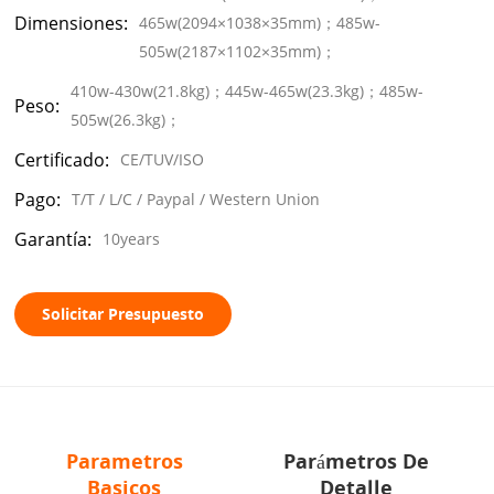
Dimensiones:
465w(2094×1038×35mm)；485w-
505w(2187×1102×35mm)；
410w-430w(21.8kg)；445w-465w(23.3kg)；485w-
Peso:
505w(26.3kg)；
Certificado:
CE/TUV/ISO
Pago:
T/T / L/C / Paypal / Western Union
Garantía:
10years
Solicitar Presupuesto
Parametros
Parámetros De
Basicos
Detalle