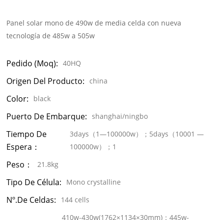
Panel solar mono de 490w de media celda con nueva
tecnología de 485w a 505w
Pedido (moq):
40HQ
Origen Del Producto:
china
Color:
black
Puerto De Embarque:
shanghai/ningbo
Tiempo De
3days（1—100000w）；5days（10001 —
Espera：
100000w）；1
Peso：
21.8kg
Tipo De Célula:
Mono crystalline
Nº.de Celdas:
144 cells
410w-430w(1762×1134×30mm)；445w-