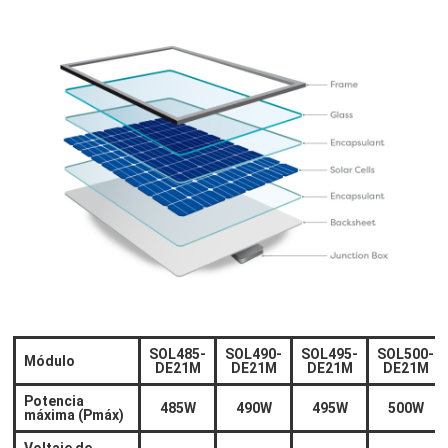
SOL485-
SOL490-
SOL495-
SOL500-
Módulo
DE21M
DE21M
DE21M
DE21M
Potencia
485W
490W
495W
500W
máxima (Pmáx)